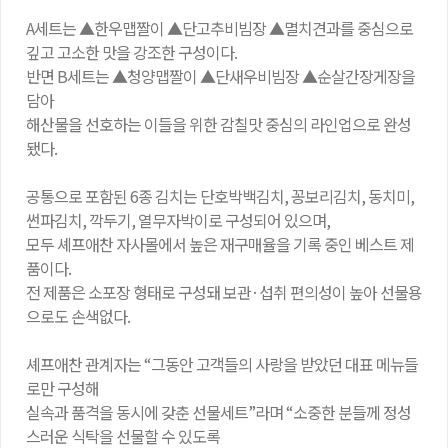
A세트는 ▲한우맵짤이 ▲단고추비빔장 ▲멸치견과를 중심으로
깊고 고소한 맛을 강조한 구성이다.
반면 B세트는 ▲청양맵짤이 ▲단새우비빔장 ▲순살간장게장을
담아
해산물을 선호하는 이들을 위한 감칠맛 중심의 라인업으로 완성
됐다.
공통으로 포함된 6종 김치는 단호박백김치, 꽁보리김치, 동치미,
썬파김치, 깍두기, 열무자박이로 구성되어 있으며,
모두 셰프애찬 자사몰에서 높은 재구매율을 기록 중인 베스트 제
품이다.
전 제품은 소포장 형태로 구성돼 보관·섭취 편의성이 높아 선물용
으로도 손색없다.
셰프애찬 관계자는 “그동안 고객들의 사랑을 받았던 대표 메뉴들
로만 구성해
실속과 품격을 동시에 갖춘 선물세트”라며 “소중한 분들께 정성
스러운 식탁을 선물할 수 있도록